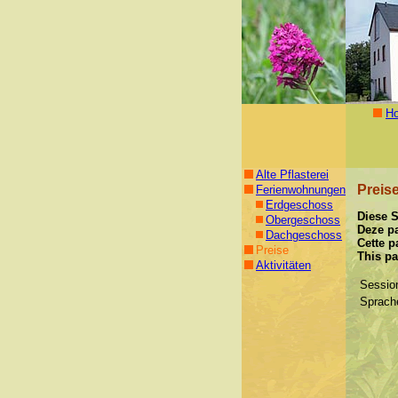
H
Alte Pflasterei
Preis
Ferienwohnungen
Erdgeschoss
Diese S
Obergeschoss
Deze pa
Dachgeschoss
Cette p
Preise
This pa
Aktivitäten
Sessio
Sprach