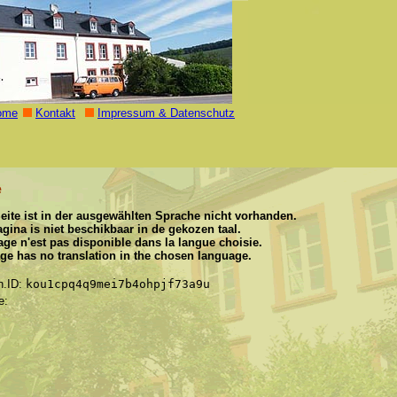
ome
Kontakt
Impressum & Datenschutz
e
eite ist in der ausgewählten Sprache nicht vorhanden.
gina is niet beschikbaar in de gekozen taal.
age n'est pas disponible dans la langue choisie.
ge has no translation in the chosen language.
n.ID:
kou1cpq4q9mei7b4ohpjf73a9u
e: